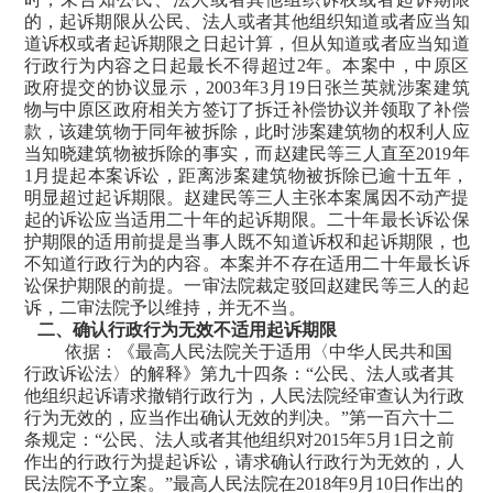
的，起诉期限从公民、法人或者其他组织知道或者应当知
道诉权或者起诉期限之日起计算，但从知道或者应当知道
行政行为内容之日起最长不得超过
2
年。本案中，中原区
政府提交的协议显示，
2003
年
3
月
19
日张兰英就涉案建筑
物与中原区政府相关方签订了拆迁补偿协议并领取了补偿
款，该建筑物于同年被拆除，
此时涉案建筑物的权利人应
当知晓建筑物被拆除的事实，而赵建民等三人直至
2019
年
1
月提起本案诉讼，距离涉案建筑物被拆除已逾十五年，
明显超过起诉期限。
赵建民等三人主张本案属因不动产提
起的诉讼应当适用二十年的起诉期限。二十年最长诉讼保
护期限的适用前提是当事人既不知道诉权和起诉期限，也
不知道行政行为的内容。本案并不存在适用二十年最长诉
讼保护期限的前提。一审法院裁定驳回赵建民等三人的起
诉，二审法院予以维持，并无不当。
二、确认行政行为无效不适用起诉期限
依据：《最高人民法院关于适用〈中华人民共和国
行政诉讼法〉的解释》第九十四条：
“公民、法人或者其
他组织起诉请求撤销行政行为，人民法院经审查认为行政
行为无效的，应当作出确认无效的判决。”第一百六十二
条规定：“公民、法人或者其他组织对
2015
年
5
月
1
日之前
作出的行政行为提起诉讼，请求确认行政行为无效的，人
民法院不予立案。”
最高人民法院在
2018
年
9
月
10
日作出的