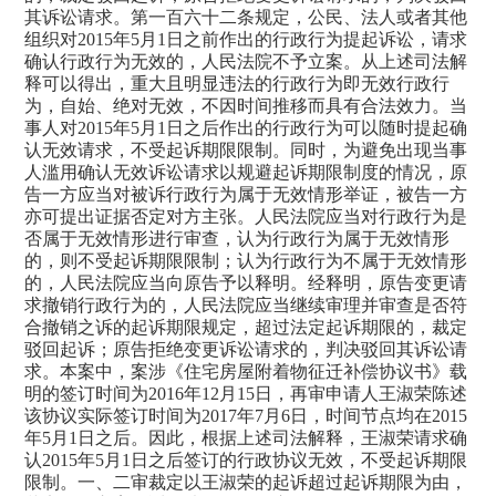
其诉讼请求。第一百六十二条规定，公民、法人或者其他
组织对
2015
年
5
月
1
日之前作出的行政行为提起诉讼，请求
确认行政行为无效的，人民法院不予立案。
从上述司法解
释可以得出，重大且明显违法的行政行为即无效行政行
为，自始、绝对无效，不因时间推移而具有合法效力。当
事人对
2015
年
5
月
1
日之后作出的行政行为可以随时提起确
认无效请求，不受起诉期限限制。
同时，为避免出现当事
人滥用确认无效诉讼请求以规避起诉期限制度的情况，原
告一方应当对被诉行政行为属于无效情形举证，被告一方
亦可提出证据否定对方主张。人民法院应当对行政行为是
否属于无效情形进行审查，认为行政行为属于无效情形
的，则不受起诉期限限制；认为行政行为不属于无效情形
的，人民法院应当向原告予以释明。经释明，原告变更请
求撤销行政行为的，人民法院应当继续审理并审查是否符
合撤销之诉的起诉期限规定，超过法定起诉期限的，裁定
驳回起诉；原告拒绝变更诉讼请求的，判决驳回其诉讼请
求。本案中，案涉《住宅房屋附着物征迁补偿协议书》载
明的签订时间为
2016
年
12
月
15
日，再审申请人王淑荣陈述
该协议实际签订时间为
2017
年
7
月
6
日，时间节点均在
2015
年
5
月
1
日之后。因此，根据上述司法解释，王淑荣请求确
认
2015
年
5
月
1
日之后签订的行政协议无效，不受起诉期限
限制。一、二审裁定以王淑荣的起诉超过起诉期限为由，