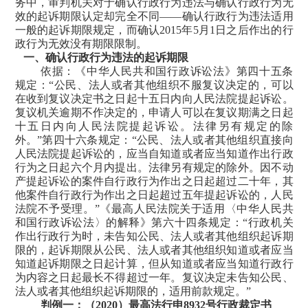
务中，审判机关对于确认行政行为违法与确认行政行为无
效的起诉期限认定却完全不同
——确认行政行为违法适用
一般的起诉期限规定，而确认
2015
年
5
月
1
日之后作出的行
政行为无效没有期限限制。
一、确认行政行为违法的起诉期限
依据：《中华人民共和国行政诉讼法》第四十五条
规定：
“公民、法人或者其他组织不服复议决定的，可以
在收到复议决定书之日起十五日内向人民法院提起诉讼。
复议机关逾期不作决定的，申请人可以在复议期满之日起
十五日内向人民法院提起诉讼。法律另有规定的除
外。”第四十六条规定：“公民、法人或者其他组织直接向
人民法院提起诉讼的，应当自知道或者应当知道作出行政
行为之日起六个月内提出。法律另有规定的除外。因不动
产提起诉讼的案件自行政行为作出之日起超过二十年，其
他案件自行政行为作出之日起超过五年提起诉讼的，人民
法院不予受理。”《最高人民法院关于适用〈中华人民共
和国行政诉讼法〉的解释》第六十四条规定：“行政机关
作出行政行为时，未告知公民、法人或者其他组织起诉期
限的，起诉期限从公民、法人或者其他组织知道或者应当
知道起诉期限之日起计算，但从知道或者应当知道行政行
为内容之日起最长不得超过一年。复议决定未告知公民、
法人或者其他组织起诉期限的，适用前款规定。”
判例一：（
2020
）最高法行申
8932
号行政裁定书