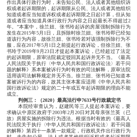
作出具体行政行为时，未告知公民、法人或者其他组织诉
权或者起诉期限的，起诉期限从公民、法人或者其他组织
知道或者应当知道诉权或者起诉期限之日起计算，但从知
道或者应当知道具体行政行为内容之日起最长不得超过
2
年。
”
本案中，徐兰妞、张书玲起诉的房屋强制拆除行为
发生在
2015
年
5
月
1
日，且拆除时徐兰妞、张书玲即已经知
道该行为内容，故徐兰妞、张书玲若对该强制拆除行为不
服，应在
2017
年
5
月
1
日之前提起行政诉讼，但徐兰妞、张
书玲于
2019
年
9
月
23
日才提起本案诉讼，已经超过了法定
的起诉期限，原审法院裁定驳回其起诉并无不当。
《最高
人民法院关于执行
〈
中华人民共和国行政诉讼法
〉
若干问
题的解释》系本案被诉行为时有效的司法解释，原审法院
适用该司法解释规定并无不当。徐兰妞、张书玲已知道本
案被诉行为的内容，故其主张本案应适用《中华人民共和
国行政诉讼法》规定的二十年或五年起诉期限的理由不能
成立。
判例三：（
2020
）最高法行申
7633
号行政裁定书
本院经审查认为，
赵建民等三人提起本案诉讼，要
求确认中原区政府于
2003
年
2
月
20
日对其母亲张兰英（已
故）房屋实施的拆除行为违法。
根据当时有效的《最高人
民法院关于执行〈中华人民共和国行政诉讼法〉若干问题
的解释》第四十一条第一款规定，行政机关作出行政行为
时，未告知公民、法人或者其他组织诉权或者起诉期限