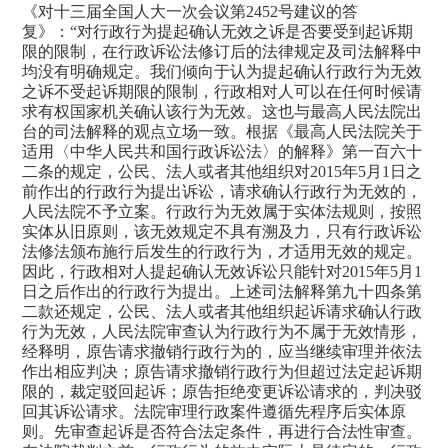
《对十三届全国人大一次会议第
2452
号建议的答
复》：
“
对行政行为提起确认无效之诉是否要受到起诉期
限的限制，在行政诉讼法修订后的法律规定及司法解释中
均没有明确规定。我们倾向于认为提起确认行政行为无效
之诉不受起诉期限的限制，行政相对人可以在任何时候请
求有权国家机关确认该行为无效。这也与最高人民法院出
台的司法解释的观点立场一致。根据《最高人民法院关于
适用〈中华人民共和国行政诉讼法〉的解释》第一百六十
二条的规定，公民、法人或者其他组织对
2015
年
5
月
1
日之
前作出的行政行为提出诉讼，请求确认行政行为无效的，
人民法院不予立案。行政行为无效属于实体法规则，按照
实体从旧原则，该无效规定不具有溯及力，只有行政诉讼
法修法颁布施行后发生的行政行为，才适用无效的规定。
因此，行政相对人提起确认无效诉讼只能针对
2015
年
5
月
1
日之后作出的行政行为提出。上述司法解释第九十四条第
二款还规定，公民、法人或者其他组织起诉请求确认行政
行为无效，人民法院审查认为行政行为不属于无效情形，
经释明，原告请求撤销行政行为的，应当继续审理并依法
作出相应判决；原告请求撤销行政行为但超过法定起诉期
限的，裁定驳回起诉；原告拒绝变更诉讼请求的，判决驳
回其诉讼请求。法院审理行政案件遵循先程序后实体原
则。先审查起诉是否符合法定条件，再进行合法性审查。