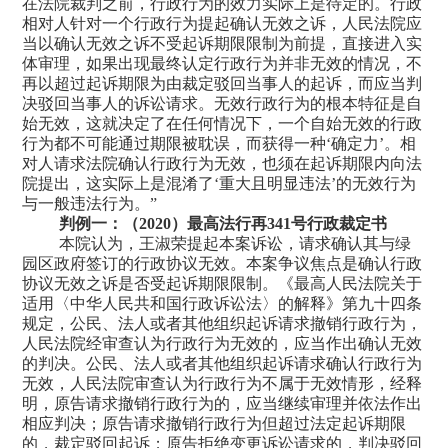
在法院裁判之前，行政行为的效力实际上是待定的。行政
相对人针对一个行政行为提起确认无效之诉，人民法院应
当以确认无效之诉不受起诉期限限制为前提，直接进入实
体审理，如果出现最终认定行政行为并非无效的情况，不
再以超过起诉期限为由裁定驳回当事人的起诉，而应当判
决驳回当事人的诉讼请求。无效行政行为的根本特征是自
始无效，这就决定了在任何情况下，一个自始无效的行政
行为都不可能通过期限被耽误，而获得一种
‘
确定力
’
。相
对人请求法院确认行政行为无效，也须在起诉期限内向法
院提出，这实际上是混淆了
‘
重大且明显违法
’
的无效行为
与一般违法行为。
”
判例一：（
2020
）最高法行再
341
号行政裁定书
本院认为，王淑荣提起本案诉讼，请求确认其与绿
园区政府签订的行政协议无效。本案争议焦点是确认行政
协议无效之诉是否受起诉期限限制。《最高人民法院关于
适用
〈
中华人民共和国行政诉讼法
〉
的解释》第九十四条
规定，公民、法人或者其他组织起诉请求撤销行政行为，
人民法院经审查认为行政行为无效的，应当作出确认无效
的判决。公民、法人或者其他组织起诉请求确认行政行为
无效，人民法院审查认为行政行为不属于无效情形，经释
明，原告请求撤销行政行为的，应当继续审理并依法作出
相应判决；原告请求撤销行政行为但超过法定起诉期限
的，裁定驳回起诉；原告拒绝变更诉讼请求的，判决驳回