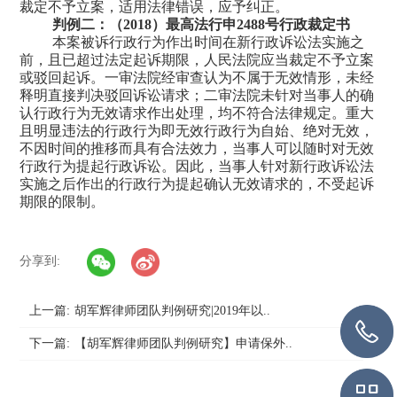
裁定不予立案，适用法律错误，应予纠正。
判例二：（
2018
）最高法行申
2488
号行政裁定书
本案被诉行政行为作出时间在新行政诉讼法实施之
前，且已超过法定起诉期限，人民法院应当裁定不予立案
或驳回起诉。一审法院经审查认为不属于无效情形，未经
释明直接判决驳回诉讼请求；二审法院未针对当事人的确
认行政行为无效请求作出处理，均不符合法律规定。
重大
且明显违法的行政行为即无效行政行为自始、绝对无效，
不因时间的推移而具有合法效力，当事人可以随时对无效
行政行为提起行政诉讼。因此，当事人针对新行政诉讼法
实施之后作出的行政行为提起确认无效请求的，不受起诉
期限的限制。
分享到:
上一篇:
胡军辉律师团队判例研究|2019年以..
下一篇:
【胡军辉律师团队判例研究】申请保外..