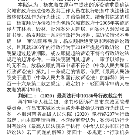
本院认为，
杨友顺在原审中提出的诉讼请求是确认
兴城市政府违法侵权及其工作人员在执行职务中执法违法
毁林侵权乱作为行为违法
，并赔偿损失。结合其陈述的理
由，杨友顺所诉侵权行为包括兴城市政府于
2005
年实施的
侵占其林地、毁林、批准案外人建房、向案外人颁发权属
证书等。杨友顺就一系列行政行为起诉，属诉讼请求不明
确，经一审法院释明后，杨友顺拒绝变更和明确诉讼请
求。
且其就
2005
年的行政行为于
2019
年提起行政诉讼，已
明显超过起诉期限。
杨友顺提起的诉讼不符合行政诉讼法
规定的起诉条件。一审法院驳回其起诉，二审予以维持，
均无不当。故杨友顺的再审申请不符合《中华人民共和国
行政诉讼法》第九十一条规定的情形。依照《最高人民法
院关于适用
〈
中华人民共和国行政诉讼法
〉
的解释》第一
百一十六条第二款之规定，裁定如下：驳回再审申请人杨
友顺的再审申请。
判例二：（
2020
）最高法行申
10186
号行政裁定书
再审申请人徐兰妞、张书玲因诉许昌市东城区管理
委员会、许昌市东城区天宝路办事处确认行政行为违法一
案，不服河南省高级人民法院（
2020
）豫行终
207
号行政
裁定，向本院申请再审。本院经审查认为，案涉被诉行为
时有效的《最高人民法院关于执行《中华人民共和国行政
诉讼法》若干问题的解释》第四十一条规定：
“
行政机关