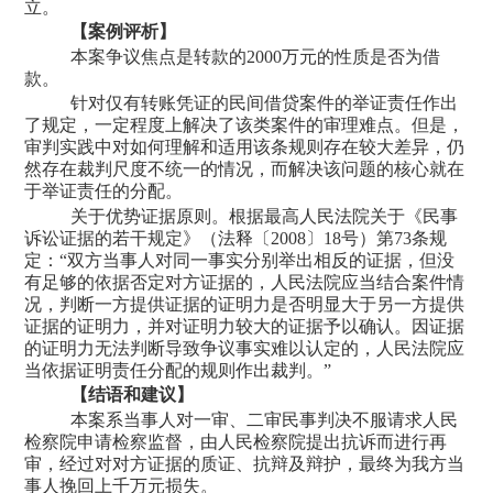
立。
【案例评析】
本案争议焦点是转款的
2000万元的性质是否为借
款。
针对仅有转账凭证的民间借贷案件的举证责任作出
了规定，一定程度上解决了该类案件的审理难点。但是，
审判实践中对如何理解和适用该条规则存在较大差异，仍
然存在裁判尺度不统一的情况，而解决该问题的核心就在
于举证责任的分配。
关于优势证据原则。根据最高人民法院关于《民事
诉讼证据的若干规定》（法释〔
2008〕18号）第73条规
定：“双方当事人对同一事实分别举出相反的证据，但没
有足够的依据否定对方证据的，人民法院应当结合案件情
况，判断一方提供证据的证明力是否明显大于另一方提供
证据的证明力，并对证明力较大的证据予以确认。因证据
的证明力无法判断导致争议事实难以认定的，人民法院应
当依据证明责任分配的规则作出裁判。”
【结语和建议】
本案系当事人对一审、二审民事判决不服请求人民
检察院申请检察监督，由人民检察院提出抗诉而进行再
审，经过对对方证据的质证、抗辩及辩护，最终为我方当
事人挽回上千万元损失。