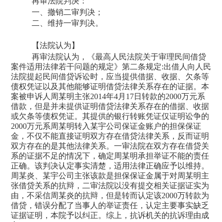
再审法院判决：
一、撤销二审判决；
二、维持一审判决。
【法院认为】
再审法院认为，《最高人民法院关于审理民间借贷
案件适用法律若干问题的规定》第二条规定
:出借人向人民
法院提起民间借贷诉讼时，应当提供借据、收据、欠条等
债权凭证以及其他能够证明借贷法律关系存在的证据。本
案被申诉人周某明主张2014年4月17日转款的2000万元系
借款，但是并未提供证明借贷法律关系存在的借据、收据
或欠条等债权凭证。其提供的银行转账凭证仅证明讼争的
2000万元系周某明转入某宇公司保证金账户的担保保证
金，不仅不能直接证明双方存在借贷法律关系，反而证明
双方存在的是其他法律关系。一审法院在双方存在借贷关
系的证据不足的情况下，确定周某明承担举证不能的责任
正确。该判决认定事实清楚，适用法律正确应予以维持。
周某炎、某宇
公司主张该款是担保保证金属于对周某明主
张借贷关系的抗辩，二审法院以没有提交相关证据证实为
由，不采信周某炎的抗辩，但是转而认定该
2000万转款为
借贷，错误分配了当事人的举证责任，认定主要事实缺乏
证据证明，本院予以纠正。
综上，抗诉机关的抗诉理由成