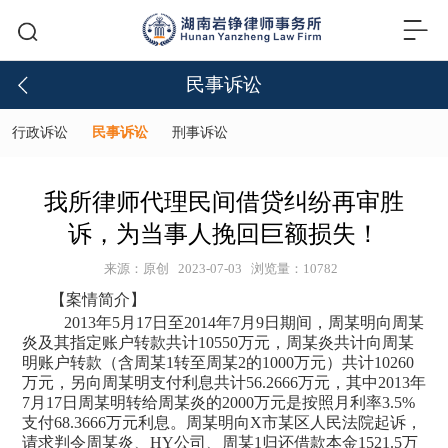
⺠事诉讼
⾏政诉讼
⺠事诉讼
刑事诉讼
我所律师代理民间借贷纠纷再审胜
诉，为当事人挽回巨额损失！
来源：原创
2023-07-03
浏览量：10782
【案情简介】
2013年5月17日至2014年7月9日期间，周某明向周某
炎及其指定账户转款共计10550万元，周某炎共计向周某
明账户转款（含周某1转至周某2的1000万元）共计10260
万元，另向周某明支付利息共计56.2666万元，其中2013年
7月17日周某明转给周某炎的2000万元是按照月利率3.5%
支付68.3666万元利息。周某明向X市某区人民法院起诉，
请求判令周某炎、HY公司、周某1归还借款本金1521.5万