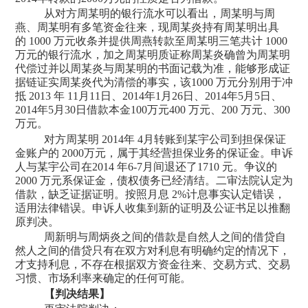
从对方周某明的银行流水可以看出，周某明与周
燕、周某明有多笔资金往来，现周某炎持有周某明出具
的 1000 万元收条并提供周燕转款至周某明三笔共计 1000
万元的银行流水，加之周某明质证称周某炎确曾为周某明
代偿过并以周某炎与周某明的书面记载为准，能够形成证
据链证实周某炎代为清偿的事实，该1000 万元分别用于冲
抵 2013 年 11月11日、2014年1月26日、2014年5月5日、
2014年5月30日借款本金100万元400 万元、200 万元、300
万元。
对方周某明 2014年 4月转账到某宇
公司到担保保证
金账户的
2000万元，属于其经营担保业务的保证金。申诉
人与某宇
公司在
2014 年6-7月间退还了1710 元。争议的
2000 万元系保证金，债权债务已经清结。二审法院认定为
借款，缺乏证据证明。按照月息 2%计息事实认定错误，
适用法律错误。申诉人收集到新的证明及公证书足以推翻
原判决。
周新明与周炳炎之间的借款是自然人之间的借贷自
然人之间的借贷只有在双方对利息有明确约定的情况下，
才支持利息，不存在根据双方资金往来、交易方式、交易
习惯、市场利率来确定的任何可能。
【判决结果】