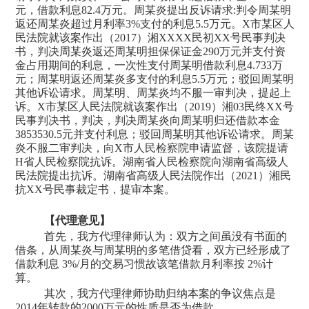
元，借款利息82.4万元。周某炎提出反诉请求:判令周某明
返还周某炎超过月利率3%支付的利息5.5万元。X市某区人
民法院就该案作出（2017）湘XXXX民初XX号民事判决
书，判决周某炎返还周某明担保保证金290万元并支付资
金占用期间的利息，一次性支付周某明借款利息4.733万
元；周某明返还周某炎多支付的利息5.5万元；驳回周某明
其他诉讼请求。周某明、周某炎均不服一审判决，提起上
诉。X市某区人民法院就该案作出（2019）湘03民终XX号
民事判决书，判决，判决周某炎向周某明归还借款本金
3853530.5元并支付利息；驳回周某明其他诉讼请求。周某
炎不服二审判决，向X市人民检察院申请监督，该院提请
H省人民检察院抗诉。湖南省人民检察院向湖南省高级人
民法院提出抗诉。湖南省高级人民法院作出（2021）湘民
抗XX号民事裁定书，提审本案。
【代理意见】
首先，我方代理律师认为：双方之间虽没有书面的
借条，从周某炎与周某明的多笔借贷看，双方已经形成了
借款利息 3%/月的交易习惯故该笔借款月利率按 2%计
算。
其次，我方代理律师协助归纳本案的争议焦点是
2014年转款的2000万元的性质是否为借款。