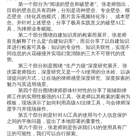
第一个部分为
“阅读的壁垒和破壁者”。张老师指出，
目前的壁垒总共有四种，分别是语种壁垒、专业壁垒、模
态壁垒（转化其他模式，图片音乐视频转化等）、成本壁
垒。并针对上述壁垒，分享了极具实践意义的破壁AI工
具，为律师业务赋能。
第二个部分围绕自建知识库的检索而展开。张老师
首先解释了什么是
“自建知识库”，而后分享了以自建知识
库进行检索可具备：知识的专业性、知识关联性，实现不
同信息的火花碰撞并实现幻觉消除的三大不可替代的优
势。
第三个部分则是围绕
“生产力级”深度研究展开。张
庆霖老师指出，深度研究又是一个AI使用的分水岭。以诙
谐提问的方式，让在场的律师感受深度研究、深度探索的
魅力与其适用场景。
第四个部分围绕律师群体针对性的分享了能辅助律
师工作的实用性极强的
AI工具。张老师以其检索的案例为
模板，现场演示了如何利用高级AI法律工具，与会律师深
度学习并现场操作。
第五个部分则是针对
AI工具的使用与个人信息保护
之间的平衡问题，提出了本地部署的重要性。
第六个部分，张老师则是告诉我们
AI的使用具有广
泛的可能性，我们可以自行探索。