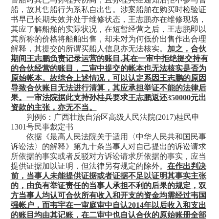
船，故其售船行为系私自出售。涉案船舶在购买时检验证
书早已长期失效并处于维修状态，王志鹏亦在维修现场，
其应了解船舶的实际状况，在短暂经营之后，王志鹏即以
其所称的价格将船舶出售，却未对为何低价出售作出合理
解释，其提交的所谓买船人信息亦无法核实。
加之，合伙
期间王志鹏负责记录运营的账目
,其在一审中拒绝提交持有
的合伙经营的账目，二审中提交的帐本也无法核实是否为
原始帐本。故综合上述情况，可以认定系因王志鹏的原因
导致合伙账目无法进行清算，其应承担举证不能的法律后
果。一审法院据此支持孙桂兵要求王志鹏返还350000元出
资款的主张，亦无不当。
判例
6：广西壮族自治区高级人民法院(2017)桂民申
1301号民事裁定书
依据《最高人民法院关于适用〈中华人民共和国民事
诉讼法〉的解释》第九十条当事人对自己提出的诉讼请求
所依据的事实或者反驳对方诉讼请求所依据的事实，应当
提供证据加以证明，但法律另有规定的除外。
在作出判决
前，当事人未能提供证据或者证据不足以证明其事实主张
的，由负有举证责任的当事人承担不利的后果的规定，双
方当事人均认可合伙所有收入和开支的资金均需经过韦国
强帐户，而韦宇在一审庭审中自认
2014年以后收入和支出
的账目均由其记账，在二审中也自认合伙的原始账册全部