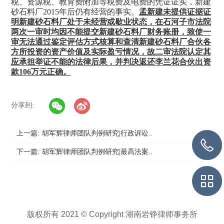
税、资源税、教育费附加等税费及电费的凭证证实，新建
砂石料厂2015年后仍有经营的事实。
孟新建未提供证据证
明新建砂石料厂处于未经营或歇业状态，在石河子市法院
两次一审时均因不能提交新建砂石料厂财务账册，致使一
审无法通过鉴定评估方式核算和查清新建砂石料厂合伙各
方所投资的资产价值及实际盈亏情况，故二审法院认定其
应承担举证不能的法律后果，并判决返还李兰花合伙出资
款
106万元正确。
分享到:
上一篇:
胡军辉律师团队判例研究|行政诉讼..
下一篇:
胡军辉律师团队判例研究|最高法案..
版权所有 2021 © Copyright 湖南岩铮律师事务所