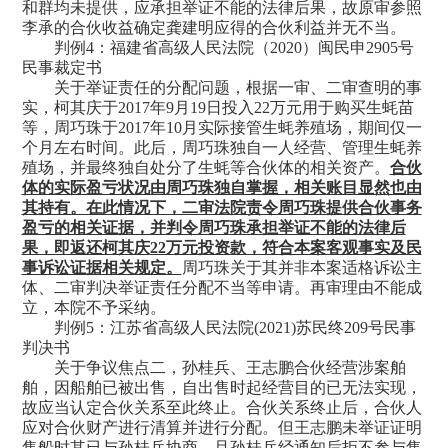
和群均未提供，应承担举证不能的法律后果，故原审参照
李承的合伙收益确定龚建明应得的合伙利益并无不当。
判例
4：福建省高级人民法院（2020）闽民申2905号
民事裁定书
关于举证责任的分配问题，根据一审、二审查明的事
实，柯其庆于
2017年9月19日投入22万元用于购买生蚝苗
等，周巧珠于2017年10月实际接管生蚝养殖场，期间仅一
个月左右时间。此后，周巧珠独自一人经营、管理生蚝养
殖场，并最终独自处分了生蚝等合伙体的相关资产。
合伙
体的实际盈亏状况由周巧珠独自掌握，相关账目显然也由
其持有。在此情况下，二审法院责令周巧珠提供合伙事务
盈亏的相关证据，并判令周巧珠承担举证不能的法律后
果，即返还柯其庆
22万元投资款，符合本案客观事实及民
事诉讼证据相关规定。
周巧珠关于其并非本案适格诉讼主
体、二审判决举证责任分配不当等申请。再审理由不能成
立，本院不予采纳。
判例
5：江苏省高级人民法院(2021)苏民终209号民事
判决书
关于争议焦点二，孙桂兵、王志鹏合伙经营涉案舶
舶，因船舶已被出售，自出售时起经营目的已无法实现，
故应当认定合伙关系至此终止。合伙关系终止后，合伙人
应对合伙财产进行清算并进行分配。但王志鹏未举证证明
售船时其已与孙桂兵协商，且孙桂兵经通知后拒不参与售