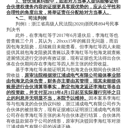
3、合伙清算纠纷中，如若对方当事人提供能够证明
合伙债权债务内容的证据更具客观优势的，应从公平性和
合理性的角度出发，将举证责任分配给对方当事人。
➷
二、司法判例
判例
1：浙江省高级人民法院(2020)浙民终894号民事
判决书
此外，在李海红等于
2017年6月退伙后，李海红等也
曾查账三个月，其认为，20xxx15年的账目无问题，而后
因包海龙阻挠，后续账目未能查看。但李海红等四人未能
提供其就包海龙阻挠其查账以及李海红等与包海龙就查账
进展情况进行交涉的有效证据，现有证据也无法得出合伙
体在合伙期间存在李海红等四人所主张的经营收益。
基于李海红等未能证明其与包海龙合伙期间合伙体经
营收益，
原审法院根据浙江浦成电气有限公司箱体事业部
由包海龙总体负责，财务亦主要由其管理，现其未能提供
账册进行合伙清算等事实，酌定包海龙返还李海红等各自
的投资款，并支付至
2013年4月1日起至实际履行完毕之日
止的利息并无明显不当，本院予以维持。
因本案系李海红
等与包海龙的合伙协议纠纷，浙江浦成电气有限公司作为
合伙体的被挂靠方，现有证据难以证明浙江浦成电气有限
公司存在李海红等主张的未与合伙体进行结算，合伙体尚
有收益款留存于公司的情形，原审判决驳回李海红等对浙
江浦成电气有限公司的诉请正确。