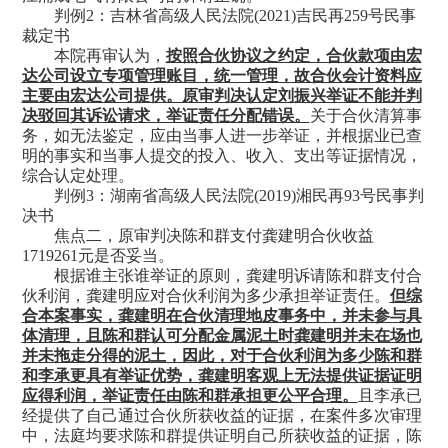
判例
2：吉林省高级人民法院(2021)吉民再259号民事
裁定书
本院再审认为，
按照合伙协议之约定，合伙款项由宏
达公司设立专项管理账目，统一管理，故合伙会计资料应
主要由宏达公司提供。原审判决认定刘振兴举证不能并判
决驳回其诉讼请求，举证责任分配错误。
关于合伙清算事
务，如无法鉴定，应由当事人进一步举证，并根据业已查
明的事实和当事人提交的投入、收入、支出等证据情况，
综合认定处理。
判例
3：湖南省高级人民法院(2019)湘民再93号民事判
决书
焦点二，原审判决陈和群支付龚建明合伙收益
1719261元是否妥当。
根据谁主张谁举证的原则，龚建明诉请陈和群支付合
伙利润，龚建明应对合伙利润为多少承担举证责任。
但综
合本案事实，龚建明在合伙清理地皮事务中，并未参与具
体清理，且陈和群认可分配金属泥土时龚建明并未在场也
并未拖走分得的泥土，因此，对于合伙利润为多少陈和群
和李承更具有举证优势，龚建明客观上无法提供证据证明
应得利润，举证责任由陈和群承担更公平合理。
且李承已
经提供了自己通过合伙所获收益的证据，在案件多次审理
中，法庭均要求陈和群提供证明自己所获收益的证据，陈