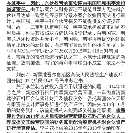
在其手中，因此，合伙盈亏的事实应由韦国强和韦宇承担
举证责任。
由于涉案合伙财务管理不规范且双方无法就合
伙账目达成一致意见等原因导致本案合伙账目无法进行审
计，韦国强、韦宇主张合伙亏损又不能提供充分证据证
明。故一、二审判认定韦国强、韦宇应承担举证不能的不
利后果，判决其按照双方确认的投资记录，向韦国宽、韦
海龙退还投资款并无不当。韦国强、韦宇再审提交的证据
清单上所列的新证据，均是韦宇自己制作的相关单据，且
时间均发生一审诉讼之前及双方
2015年2月16日对韦国
宽、韦海龙的投资款进行确认之前，不属于法律规定的新
证据。故韦国强、韦宇的再审申请理由不成立，依法不予
支持。
判例
7：新疆维吾尔自治区高级人民法院生产建设兵
团分院(2022)兵民申432号民事裁定书
关于李兰花合伙投入是否予以退还的问题，
2014年10
月之后，新建砂石料厂由孟新建经营管理。一审为查清新
建砂石料厂合伙累计财产及债权债务，委托新疆公信天辰
有限责任会计师事务所进行资产评估。因缺失2014年10月
后的财务资料，该鉴定机构未能完成委托鉴定事项。
孟新
建作为自
2014年10月后实际经营新建砂石料厂的合伙人，
理应提交其经营期间的财务账册配合鉴定机构对合伙资产
进行清算评估。
李兰花提供的
2015年至2018年交纳印花