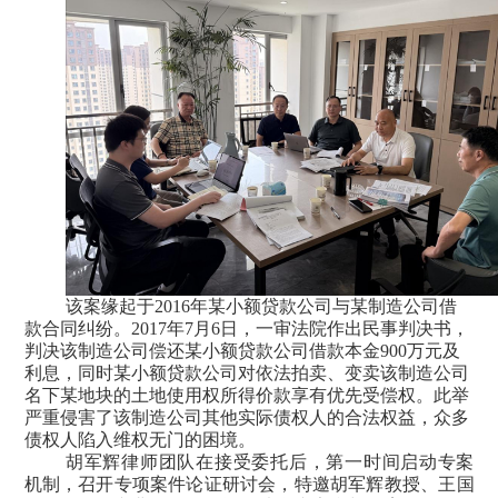
该案缘起于
2
016
年某小额贷款公司与某制造公司借
款合同纠纷。
2
017
年
7月6日，一审法院作出民事判决书，
判决该制造公司偿还某小额贷款公司借款本金9
00万元及
利息，同时某小额贷款公司对依法拍卖、变卖该制造公司
名下某地块的土地使用权所得价款享有优先受偿权。此举
严重侵害了该制造公司其他实际债权人的合法权益，众多
债权人陷入维权无门的困境。
胡军辉律师团队在接受委托后，第一时间启动专案
机制，召开专项案件论证研讨会，特邀胡军辉教授、王国