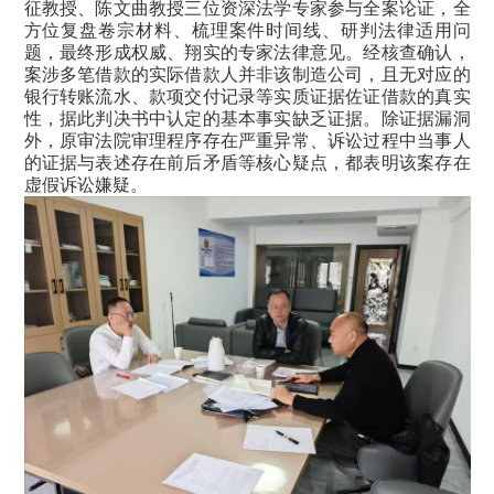
征教授、陈文曲教授三位资深法学专家参与全案论证，全
方位复盘卷宗材料、梳理案件时间线、研判法律适用问
题，最终形成权威、翔实的专家法律意见。经核查确认，
案涉多笔借款的实际借款人并非该制造公司，且无对应的
银行转账流水、款项交付记录等实质证据佐证借款的真实
性，据此判决书中认定的基本事实缺乏证据。除证据漏洞
外，原审法院审理程序存在严重异常、诉讼过程中当事人
的证据与表述存在前后矛盾等核心疑点，都表明该案存在
虚假诉讼嫌疑。