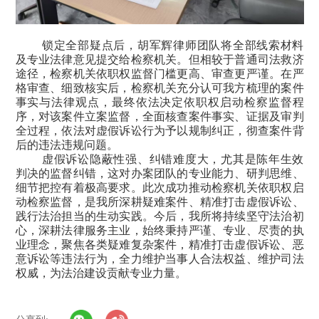
锁定全部疑点后，胡军辉律师团队将全部线索材料
及专业法律意见提交给检察机关。但相较于普通司法救济
途径，检察机关依职权监督门槛更高、审查更严谨。在严
格审查、细致核实后，检察机关充分认可我方梳理的案件
事实与法律观点，最终依法决定依职权启动检察监督程
序，对该案件立案监督，全面核查案件事实、证据及审判
全过程，依法对虚假诉讼行为予以规制纠正，彻查案件背
后的违法违规问题。
虚假诉讼隐蔽性强、纠错难度大，尤其是陈年生效
判决的监督纠错，这对办案团队的专业能力、研判思维、
细节把控有着极高要求。此次成功推动检察机关依职权启
动检察监督，是我所深耕疑难案件、精准打击虚假诉讼、
践行法治担当的生动实践。今后，我所将持续坚守法治初
心，深耕法律服务主业，始终秉持严谨、专业、尽责的执
业理念，聚焦各类疑难复杂案件，精准打击虚假诉讼、恶
意诉讼等违法行为，全力维护当事人合法权益、维护司法
权威，为法治建设贡献专业力量。